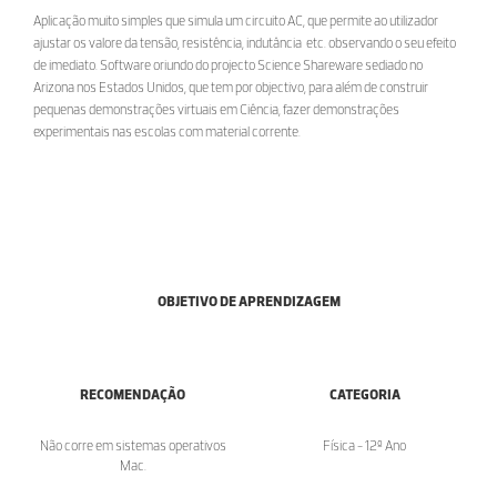
Aplicação muito simples que simula um circuito AC, que permite ao utilizador
ajustar os valore da tensão, resistência, indutância etc. observando o seu efeito
de imediato. Software oriundo do projecto Science Shareware sediado no
Arizona nos Estados Unidos, que tem por objectivo, para além de construir
pequenas demonstrações virtuais em Ciência, fazer demonstrações
experimentais nas escolas com material corrente.
OBJETIVO DE APRENDIZAGEM
RECOMENDAÇÃO
CATEGORIA
Não corre em sistemas operativos
Física - 12º Ano
Mac.