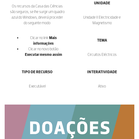
UNIDADE
Os recursos da Casa das Ciências
são seguros, se lhe surgir um quadro
azul do Windows, deverá proceder
Unidade II Electricidade e
do seguinte modo:
Magnetismo
Clicar no link
Mais
TEMA
informações
Clicar no novo botão
Executar mesmo assim
Circuitos Eléctricos
TIPO DE RECURSO
INTERATIVIDADE
Executável
Ativo