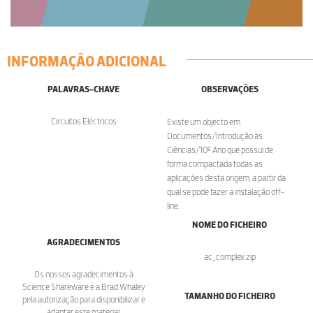
INFORMAÇÃO ADICIONAL
PALAVRAS-CHAVE
OBSERVAÇÕES
Circuitos Eléctricos
Existe um objecto em
Documentos/Introdução às
Ciências/10º Ano que possui de
forma compactada todas as
aplicações desta origem, a partir da
qual se pode fazer a instalação off-
line.
NOME DO FICHEIRO
AGRADECIMENTOS
ac_complex.zip
Os nossos agradecimentos à
Science Shareware e a Brad Whaley
TAMANHO DO FICHEIRO
pela autorização para disponibilizar e
adaptar este material.