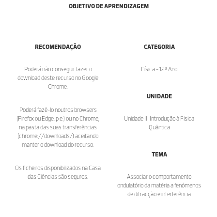
OBJETIVO DE APRENDIZAGEM
RECOMENDAÇÃO
CATEGORIA
Poderá não conseguir fazer o
Física - 12º Ano
download deste recurso no Google
Chrome.
UNIDADE
Poderá fazê-lo noutros browsers
(Firefox ou Edge, p.e.) ou no Chrome,
Unidade III Introdução à Fisica
na pasta das suas transferências
Quântica
(chrome://downloads/) aceitando
manter o download do recurso.
TEMA
Os ficheiros disponibilizados na Casa
das Ciências são seguros.
Associar o comportamento
ondulatório da matéria a fenómenos
de difracção e interferência