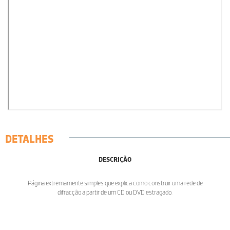
DETALHES
DESCRIÇÃO
Página extremamente simples que explica como construir uma rede de
difracção a partir de um CD ou DVD estragado.