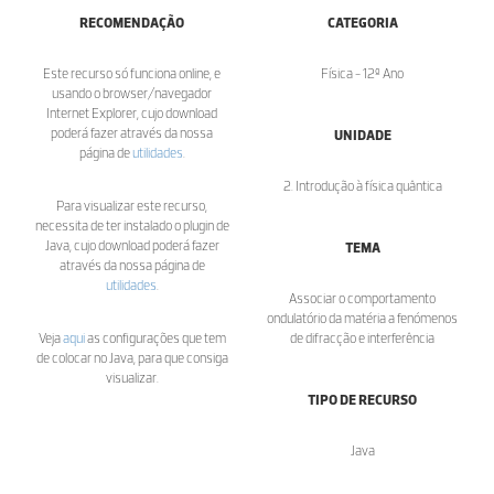
RECOMENDAÇÃO
CATEGORIA
Este recurso só funciona online, e
Física - 12º Ano
usando o browser/navegador
Internet Explorer, cujo download
poderá fazer através da nossa
UNIDADE
página de
utilidades
.
2. Introdução à física quântica
Para visualizar este recurso,
necessita de ter instalado o plugin de
Java, cujo download poderá fazer
TEMA
através da nossa página de
utilidades
.
Associar o comportamento
ondulatório da matéria a fenómenos
Veja
aqui
as configurações que tem
de difracção e interferência
de colocar no Java, para que consiga
visualizar.
TIPO DE RECURSO
Java