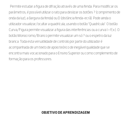
Permite estudar a figura de difração através de uma fenda. Para modificar os
parâmetros, é possível utilizar o rato para deslizar os botões ? (comprimento de
onda da luz), a (largura da fenda) ou D (distância fenda-ecrã). Pode ainda o
utilizador visualizar/ocultar a quadrícula, usando o botão "Quadrícula". O botão
Curva/Figura permite visualizar a figura das interferências ou a curva I = f( x ). O
botão Monocromo/Branco permite visualizar um só ? ou o espetro da luz
branca. Toda esta versatilidade de controlo por parte do utilizador é
acompanhada de um texto de apoio teórico de inegável qualidade que se
encontra mais vocacionado para o Ensino Superior ou como complemento de
formação para os professores.
OBJETIVO DE APRENDIZAGEM