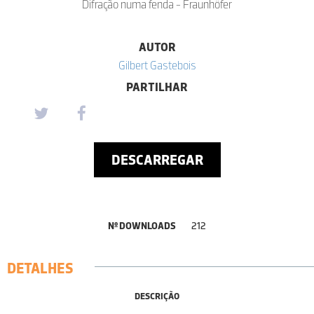
Difração numa fenda - Fraunhöfer
AUTOR
Gilbert Gastebois
PARTILHAR
DESCARREGAR
Nº DOWNLOADS
212
DETALHES
DESCRIÇÃO