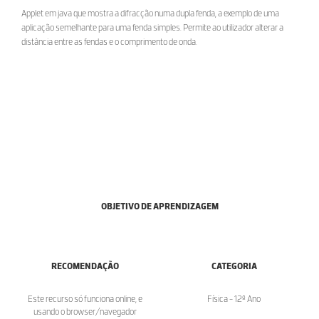
Applet em java que mostra a difracção numa dupla fenda, a exemplo de uma
aplicação semelhante para uma fenda simples. Permite ao utilizador alterar a
distância entre as fendas e o comprimento de onda.
OBJETIVO DE APRENDIZAGEM
RECOMENDAÇÃO
CATEGORIA
Este recurso só funciona online, e
Física - 12º Ano
usando o browser/navegador