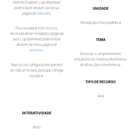
Internet Explorer, cujo download
poderá fazer através da nossa
UNIDADE
página de
utilidades
.
Introdução à física quântica
Para visualizar este recurso,
necessita de ter instalado o plugin de
Java, cujo download poderá fazer
TEMA
através da nossa página de
utilidades
.
Associar o comportamento
ondulatório da matéria a fenómenos
Veja
aqui
as configurações que tem
de difracção e interferência.
de colocar no Java, para que consiga
visualizar.
TIPO DE RECURSO
Java
INTERATIVIDADE
Ativo