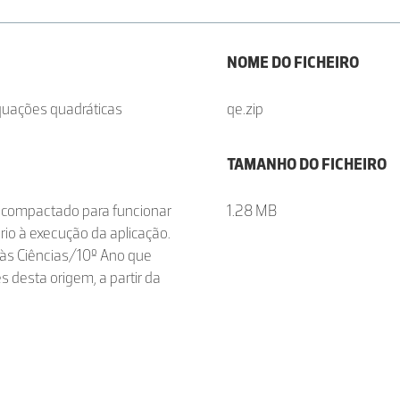
NOME DO FICHEIRO
quações quadráticas
qe.zip
TAMANHO DO FICHEIRO
descompactado para funcionar
1.28 MB
rio à execução da aplicação.
às Ciências/10º Ano que
 desta origem, a partir da