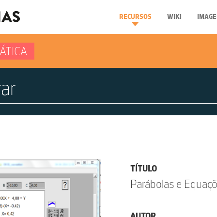
RECURSOS
WIKI
IMAGE
ÁTICA
TÍTULO
Parábolas e Equaçõ
AUTOR