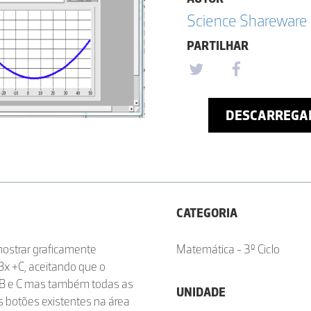
Science Shareware
PARTILHAR
DESCARREGA
CATEGORIA
mostrar graficamente
Matemática - 3º Ciclo
Bx +C, aceitando que o
 A,B e C mas também todas as
UNIDADE
 Os botões existentes na área