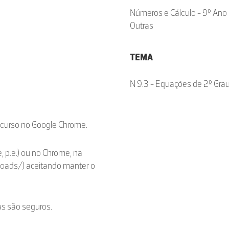
Números e Cálculo - 9º Ano
Outras
TEMA
N 9.3 - Equações de 2º Gra
ecurso no Google Chrome.
, p.e.) ou no Chrome, na
loads/) aceitando manter o
as são seguros.