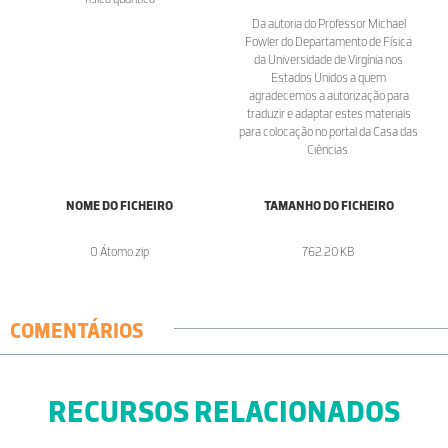
Da autoria do Professor Michael
Fowler do Departamento de Física
da Universidade de Virgínia nos
Estados Unidos a quem
agradecemos a autorização para
traduzir e adaptar estes materiais
para colocação no portal da Casa das
Ciências.
NOME DO FICHEIRO
TAMANHO DO FICHEIRO
O Átomo.zip
762.20 KB
COMENTÁRIOS
RECURSOS RELACIONADOS