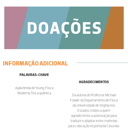
INFORMAÇÃO ADICIONAL
PALAVRAS-CHAVE
AGRADECIMENTOS
dupla fenda de Young, Física
Moderna, física quântica
Da autoria do Professor Michael
Fowler do Departamento de Física
da Universidade de Virgínia nos
Estados Unidos a quem
agradecemos a autorização para
traduzir e adaptar estes materiais
para colocação no portal da Casa das