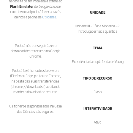
necessita de ter instalada a extensão
Flash Emulator
do
Google Chrome
,
cujo download poderá fazer através
UNIDADE
da nossa página de
Utilidades
.
Unidade III - Física Moderna - 2.
Introdução à física quântica
Poderá não conseguir fazer o
TEMA
download deste recurso no Google
Chrome.
Experiência da dupla fenda de Young
Poderá fazê-lo noutros browsers
(Firefox ou Edge, p.e.) ou no Chrome,
TIPO DE RECURSO
na pasta das suas transferências
(chrome://downloads/) aceitando
manter o download do recurso.
Flash
Os ficheiros disponibilizados na Casa
INTERATIVIDADE
das Ciências são seguros.
Ativo