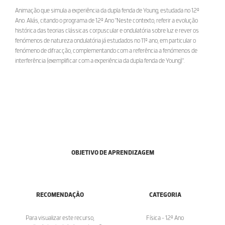
Animação que simula a experiência da dupla fenda de Young, estudada no 12º
Ano. Aliás, citando o programa de 12º Ano "Neste contexto, referir a evolução
histórica das teorias clássicas corpuscular e ondulatória sobre luz e rever os
fenómenos de natureza ondulatória já estudados no 11º ano, em particular o
fenómeno de difracção, complementando com a referência a fenómenos de
interferência (exemplificar com a experiência da dupla fenda de Young)".
OBJETIVO DE APRENDIZAGEM
RECOMENDAÇÃO
CATEGORIA
Para visualizar este recurso,
Física - 12º Ano