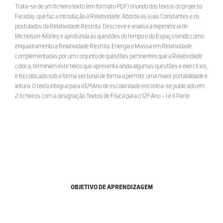
Trata-se de um ficheiro texto (em formato PDF) oriundo dos textos do projecto
Faraday, que faz a introdução à Relatividade. Aborda as suas Constantes e os
postulados da Relatividade Restrita. Descreve e analisa a experiência de
Michelson-Morley e aprofunda as questões do tempo e do Espaço tendo como
enquadramento a Relatividade Restrita. Energia e Massa em Relatividade
complementadas por um conjunto de questões pertinentes que a Relatividade
coloca, terminam este texto que apresenta ainda algumas questões e exercícios,
e foi colocado sob a forma sectorial de forma a permitir uma maior portabilidade e
leitura. O texto integral para o12ºAno de escolaridade encontra-se publicado em
2 ficheiros com a designação Textos de Física para o 12º Ano – I e II Parte.
OBJETIVO DE APRENDIZAGEM