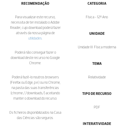
RECOMENDAÇÃO
CATEGORIA
Para visualizar este recurso,
Física - 12º Ano
necessita de ter instalado o Adobe
Reader, cujo download poderá fazer
através da nossa página de
UNIDADE
utilidades
.
Unidade III: Física moderna
Poderá não conseguir fazer o
download deste recurso no Google
Chrome.
TEMA
Poderá fazê-lo noutros browsers
Relatividade
(Firefox ou Edge, p.e.) ou no Chrome,
na pasta das suas transferências
(chrome://downloads/) aceitando
TIPO DE RECURSO
manter o download do recurso.
PDF
Os ficheiros disponibilizados na Casa
das Ciências são seguros.
INTERATIVIDADE