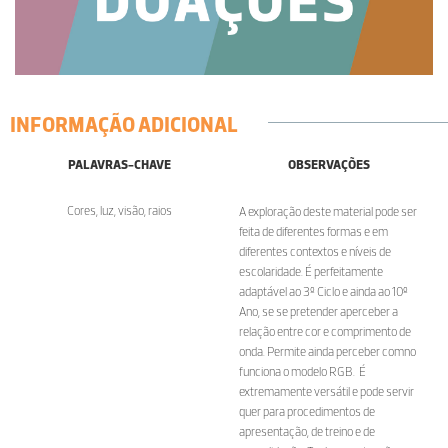
INFORMAÇÃO ADICIONAL
PALAVRAS-CHAVE
OBSERVAÇÕES
Cores, luz, visão, raios
A exploração deste material pode ser
feita de diferentes formas e em
diferentes contextos e níveis de
escolaridade. É perfeitamente
adaptável ao 3º Ciclo e ainda ao 10º
Ano, se se pretender aperceber a
relação entre cor e comprimento de
onda. Permite ainda perceber comno
funciona o modelo RGB. É
extremamente versátil e pode servir
quer para procedimentos de
apresentação, de treino e de