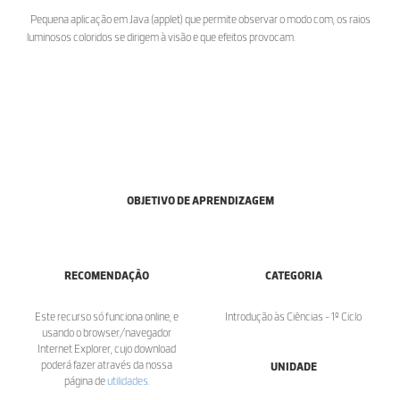
Pequena aplicação em Java (applet) que permite observar o modo com, os raios
luminosos coloridos se dirigem à visão e que efeitos provocam.
OBJETIVO DE APRENDIZAGEM
RECOMENDAÇÃO
CATEGORIA
Este recurso só funciona online, e
Introdução às Ciências - 1º Ciclo
usando o browser/navegador
Internet Explorer, cujo download
poderá fazer através da nossa
UNIDADE
página de
utilidades
.