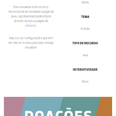
Várias
Para visualizar este recurso,
necessita de ter instalado o plugin de
Java, cujo download poderá fazer
TEMA
através da nossa página de
utilidades
.
A Visão
Veja
aqui
as configurações que tem
de colocar no Java, para que consiga
TIPO DE RECURSO
visualizar.
Java
INTERATIVIDADE
Ativo