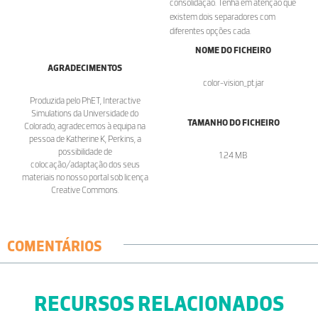
consolidação. Tenha em atenção que
existem dois separadores com
diferentes opções cada.
NOME DO FICHEIRO
AGRADECIMENTOS
color-vision_pt.jar
Produzida pelo PhET, Interactive
Simulations da Universidade do
TAMANHO DO FICHEIRO
Colorado, agradecemos à equipa na
pessoa de Katherine K, Perkins, a
possibilidade de
1.24 MB
colocação/adaptação dos seus
materiais no nosso portal sob licença
Creative Commons.
COMENTÁRIOS
RECURSOS RELACIONADOS