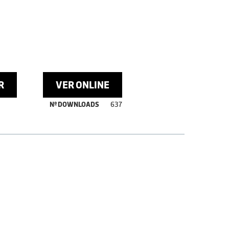
R
VER ONLINE
Nº DOWNLOADS
637