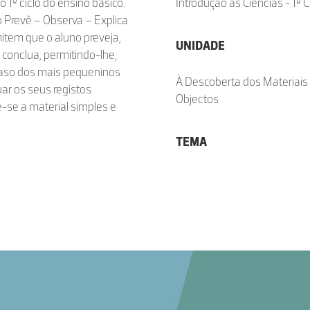
 1º ciclo do ensino básico.
Introdução às Ciências - 1º C
o Prevê – Observa – Explica
mitem que o aluno preveja,
UNIDADE
e conclua, permitindo-lhe,
caso dos mais pequeninos
À Descoberta dos Materiais
ar os seus registos
Objectos
-se a material simples e
TEMA