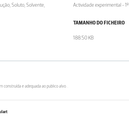
ução, Soluto, Solvente,
Actividade experimental - 1º
TAMANHO DO FICHEIRO
188.50 KB
 construída e adequada ao publico alvo. .
ulart