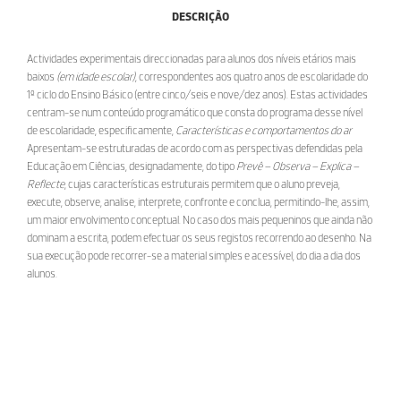
DESCRIÇÃO
Actividades experimentais direccionadas para alunos dos níveis etários mais
baixos
(em idade escolar)
, correspondentes aos quatro anos de escolaridade do
1º ciclo do Ensino Básico (entre cinco/seis e nove/dez anos). Estas actividades
centram-se
num conteúdo programático
que consta do programa desse nível
de escolaridade, especificamente,
Características e comportamentos do ar
Apresentam-se estruturadas de acordo com as perspectivas defendidas pela
Educação em Ciências, designadamente, do tipo
Prevê – Observa – Explica –
Reflecte
, cujas características estruturais permitem que o aluno preveja,
execute, observe, analise, interprete, confronte e conclua, permitindo-lhe, assim,
um maior envolvimento conceptual. No caso dos mais pequeninos que ainda não
dominam a escrita, podem efectuar os seus registos recorrendo ao desenho. Na
sua execução pode recorrer-se a material simples e acessível, do dia a dia dos
alunos.