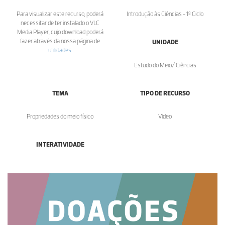
Para visualizar este recurso, poderá
Introdução às Ciências - 1º Ciclo
necessitar de ter instalado o VLC
Media Player, cujo download poderá
fazer através da nossa página de
UNIDADE
utilidades
.
Estudo do Meio/ Ciências
TEMA
TIPO DE RECURSO
Propriedades do meio físico
Vídeo
INTERATIVIDADE