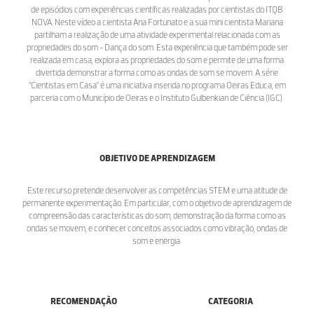
de episódios com experiências científicas realizadas por cientistas do ITQB
NOVA. Neste vídeo a cientista Ana Fortunato e a sua mini cientista Mariana
partilham a realização de uma atividade experimental relacionada com as
propriedades do som - Dança do som. Esta experiência que também pode ser
realizada em casa, explora as propriedades do som e permite de uma forma
divertida demonstrar a forma como as ondas de som se movem. A série
“Cientistas em Casa” é uma iniciativa inserida no programa Oeiras Educa, em
parceria com o Município de Oeiras e o Instituto Gulbenkian de Ciência (IGC).
OBJETIVO DE APRENDIZAGEM
Este recurso pretende desenvolver as competências STEM e uma atitude de
permanente experimentação. Em particular, com o objetivo de aprendizagem de
compreensão das características do som, demonstração da forma como as
ondas se movem, e conhecer conceitos associados como vibração, ondas de
som e energia.
RECOMENDAÇÃO
CATEGORIA