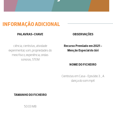
INFORMAÇÃO ADICIONAL
PALAVRAS-CHAVE
OBSERVAÇÕES
ciência, cientistas, atividade
Recurso Premiado em 2021 -
experimental, som, propriedades do
Menção Especial do Júri
meio físico, experiência, ondas
sonoras, STEM
NOME DO FICHEIRO
Cientistas em Casa - Episódio 3 _ A
dança do som.mp4
TAMANHO DO FICHEIRO
50.03 MB