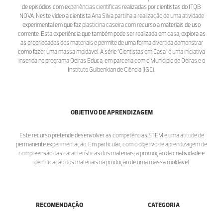
de episódios com experiências científicas realizadas por cientistas do ITQB
NOVA. Neste vídeo a cientista Ana Silva partilha a realização de uma atividade
experimental em que faz plasticina caseira com recurso a materiais de uso
corrente. Esta experiência que também pode ser realizada em casa, explora as
as propriedades dos materiais e permite de uma forma divertida demonstrar
como fazer uma massa moldável. A série “Cientistas em Casa” é uma iniciativa
inserida no programa Oeiras Educa, em parceria com o Município de Oeiras e o
Instituto Gulbenkian de Ciência (IGC).
OBJETIVO DE APRENDIZAGEM
Este recurso pretende desenvolver as competências STEM e uma atitude de
permanente experimentação. Em particular, com o objetivo de aprendizagem de
compreensão das características dos materiais; a promoção da criatividade e
identificação dos materiais na produção de uma massa moldável.
RECOMENDAÇÃO
CATEGORIA