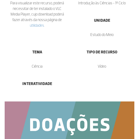
Para visualizar este recurso, poderá
Introdução às Ciências - 1º Ciclo
necessitar de ter instalado o VLC
Media Player, cujo download poderá
fazer através da nossa página de
UNIDADE
utilidades
.
Estudo do Meio
TEMA
TIPO DE RECURSO
Ciência
Vídeo
INTERATIVIDADE