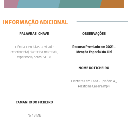
INFORMAÇÃO ADICIONAL
PALAVRAS-CHAVE
OBSERVAÇÕES
ciência, cientistas, atividade
Recurso Premiado em 2021 -
experimental, plasticina, materiais,
Menção Especial do Júri
experiência, cores, STEM
NOME DO FICHEIRO
Cientistas em Casa - Episódio 4 _
Plasticina Caseira.mp4
TAMANHO DO FICHEIRO
76.48 MB