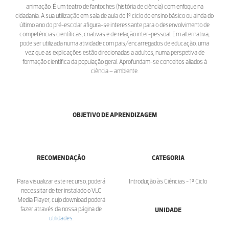
animação. É um teatro de fantoches (história de ciência) com enfoque na
cidadania. A sua utilização em sala de aula do 1º ciclo do ensino básico ou ainda do
último ano do pré-escolar afigura-se interessante para o desenvolvimento de
competências científicas, criativas e de relação inter-pessoal. Em alternativa,
pode ser utilizada numa atividade com pais/encarregados de educação, uma
vez que as explicações estão direcionadas a adultos, numa perspetiva de
formação científica da população geral. Aprofundam-se conceitos aliados à
ciência – ambiente.
OBJETIVO DE APRENDIZAGEM
RECOMENDAÇÃO
CATEGORIA
Para visualizar este recurso, poderá
Introdução às Ciências - 1º Ciclo
necessitar de ter instalado o VLC
Media Player, cujo download poderá
fazer através da nossa página de
UNIDADE
utilidades
.