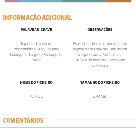
INFORMAÇÃO ADICIONAL
PALAVRAS-CHAVE
OBSERVAÇÕES
Trigonometria, Círculo
Este objecto foi construído no âmbito
trigonométrico, Seno, Cosseno,
do projecto da Casa das Ciências sob
Cotangente, Tangente, Arctangente,
a supervisão da Prof. Doutora
Razão
Custódia Drumond da Universidade
da Madeira.
NOME DO FICHEIRO
TAMANHO DO FICHEIRO
Ponte.zip
2.44 MB
COMENTÁRIOS