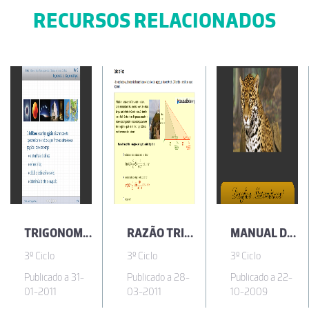
RECURSOS RELACIONADOS
TRIGONOMETRIA
RAZÃO TRIGONOMÉTRICA CABO DA ROCA
MANUAL DO 8 ANO (CAPÍTULO 1)
3º Ciclo
3º Ciclo
3º Ciclo
Publicado a 31-
Publicado a 28-
Publicado a 22-
01-2011
03-2011
10-2009