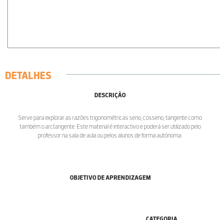
DETALHES
DESCRIÇÃO
Serve para explorar as razões trigonométricas seno, cosseno, tangente como
também o arctangente. Este material é interactivo e poderá ser utilizado pelo
professor na sala de aula ou pelos alunos de forma autónoma.
OBJETIVO DE APRENDIZAGEM
CATEGORIA