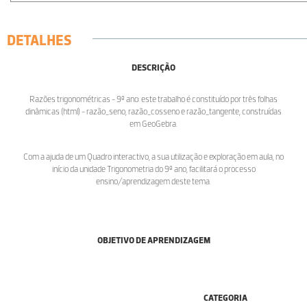
DETALHES
DESCRIÇÃO
Razões trigonométricas - 9º ano: este trabalho é constituído por três folhas
dinâmicas (html) - razão_seno, razão_cosseno e razão_tangente, construídas
em GeoGebra.
Com a ajuda de um Quadro interactivo, a sua utilização e exploração em aula, no
início da unidade Trigonometria do 9º ano, facilitará o processo
ensino/aprendizagem deste tema.
OBJETIVO DE APRENDIZAGEM
CATEGORIA