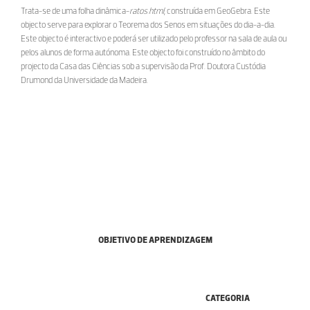
Trata-se de uma folha dinâmica-
ratos.html
, construída em GeoGebra. Este
objecto serve para explorar o Teorema dos Senos em situações do dia-a-dia.
Este objecto é interactivo e poderá ser utilizado pelo professor na sala de aula ou
pelos alunos de forma autónoma. Este objecto foi construído no âmbito do
projecto da Casa das Ciências sob a supervisão da Prof. Doutora Custódia
Drumond da Universidade da Madeira.
OBJETIVO DE APRENDIZAGEM
CATEGORIA