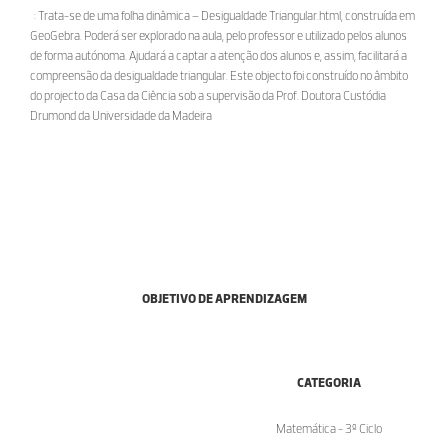
: Trata-se de uma folha dinâmica – Desigualdade Triangular.html, construída em
GeoGebra. Poderá ser explorado na aula, pelo professor e utilizado pelos alunos
de forma autónoma. Ajudará a captar a atenção dos alunos e, assim, facilitará a
compreensão da desigualdade triangular. Este objecto foi construído no âmbito
do projecto da Casa da Ciência sob a supervisão da Prof. Doutora Custódia
Drumond da Universidade da Madeira
OBJETIVO DE APRENDIZAGEM
CATEGORIA
Matemática - 3º Ciclo