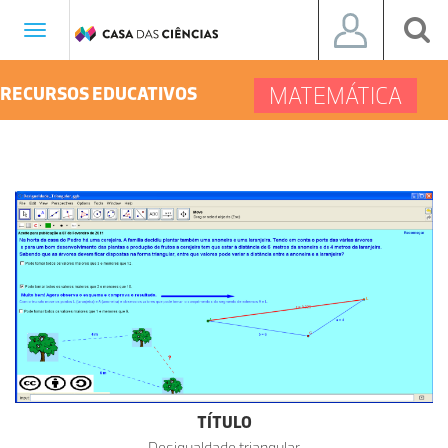
Toggle
navigation
MATEMÁTICA
RECURSOS EDUCATIVOS
TÍTULO
Desigualdade triangular