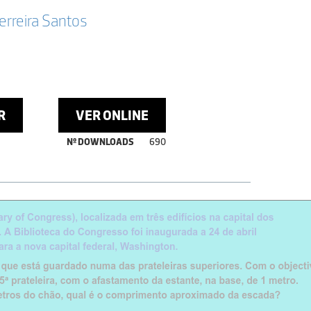
erreira Santos
R
VER ONLINE
Nº DOWNLOADS
690