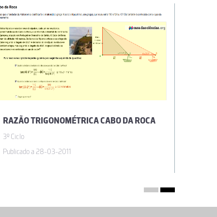
RAZÃO TRIGONOMÉTRICA CABO DA ROCA
ÁREAS
3º Ciclo
3º Ciclo
Publicado a 28-03-2011
Publicad