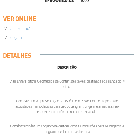
Nº DOWNLOADS
1002
VER ONLINE
Ver
apresentação
.
Ver
origami
.
DETALHES
DESCRIÇÃO
Mais uma "História Geométrica de Contar", desta vez, destinada aos alunos do 1º
ciclo.
Consiste numa apresentação da história em PowerPoint e proposta de
actividades manipulativas para uso do tangram, origami e simetrias, não
esquecendo porém os números e cálculo.
Contém também um conjunto de cartões com as instruções para os origamis e
tangram que ilustram as história.