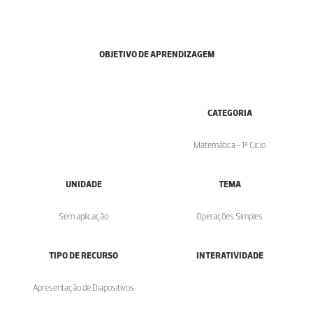
OBJETIVO DE APRENDIZAGEM
CATEGORIA
Matemática - 1º Ciclo
UNIDADE
TEMA
Sem aplicação
Operações Simples
TIPO DE RECURSO
INTERATIVIDADE
Apresentação de Diapositivos