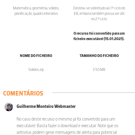
Matemática, geometria, sólidos,
Destina-se sobretudo ao 1.º ciclo do
planificação, quadro interativo
EB, embora também possa ser útil
no 2.º ciclo.
O recurso foi convertido para um
ficheiro executável (15.01.2021).
NOME DO FICHEIRO
TAMANHO DO FICHEIRO
Solidos.zip
3.50 MB
COMENTÁRIOS
Guilherme Monteiro Webmaster
No caso deste recurso o mesmo já foi convertido para um
executável. Basta fazer o download e executar. Note que os
antivírus podem gerar mensagens de alerta para potencial