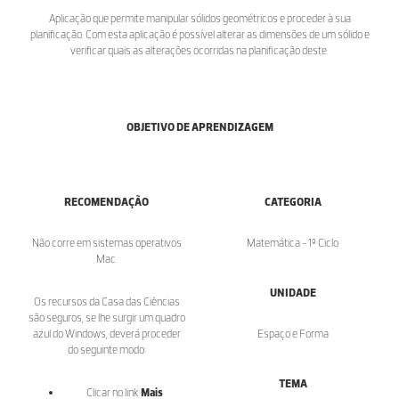
Aplicação que permite manipular sólidos geométricos e proceder à sua
planificação. Com esta aplicação é possível alterar as dimensões de um sólido e
verificar quais as alterações ocorridas na planificação deste.
OBJETIVO DE APRENDIZAGEM
RECOMENDAÇÃO
CATEGORIA
Não corre em sistemas operativos
Matemática - 1º Ciclo
Mac.
UNIDADE
Os recursos da Casa das Ciências
são seguros, se lhe surgir um quadro
azul do Windows, deverá proceder
Espaço e Forma
do seguinte modo:
TEMA
Clicar no link
Mais