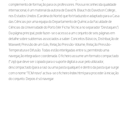
complemento de formação para os professores. Possui reconhecida qualidade
internacional, é um material da autoria de David N. Blauch do Davidson College ,
nos Estados Unidos (Carolina do Norte) que foi trtaduzido e adaptado para a Casa
das Ciências por uma equipa do Departamento de Química da Faculdade de
Ciências da Universidade do Porto (Ver Ficha Técnica no separador “Destaques”).
Da página principal, pode fazer-se o acesso a um conjunto de seis páginas em
detalhe sobre subtemas associados a saber: Conceitos Básicos; Distribuição de
Maxwell; Pressão de um Gás; Relação Pressão-Volume; Relação Pressão-
Temperatura e Difusão. Todas estão interligadas entre si, permitindo uma
navegação integrada e coordenada. O ficheiro assume um formato compactado
(*.zip) que deve ser copiado para o suporte digital a usar pelo utilizador,
descompactado (para a raiz ou uma pasta qualquer) e dentro da pasta que surge
com o nome “TCM novo” activa-se o ficheiro índex.html para proceder à iniciação
do conjunto. Depois é só navegar.