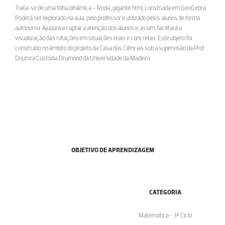
Trata-se de uma folha dinâmica – Roda_gigante.html, construída em GeoGebra.
Poderá ser explorado na aula, pelo professor e utilizado pelos alunos de forma
autónoma. Ajudará a captar a atenção dos alunos e, assim, facilitará a
visualização das rotações em situações reais e concretas. Este objeto foi
construído no âmbito do projeto da Casa das Ciências sob a supervisão da Prof.
Doutora Custódia Drumond da Universidade da Madeira
OBJETIVO DE APRENDIZAGEM
CATEGORIA
Matemática - 3º Ciclo