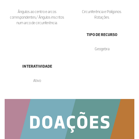
Ângulos ao centro e arcos
Circunferência e Polígonos.
correspondentes/ Ângulos inscritos
Rotações.
num arco de circunferência.
TIPO DE RECURSO
Geogebra
INTERATIVIDADE
Ativo