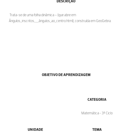
DESCRIÇÃO
Trata-se de uma folha dinâmica – (que abre em
Ângulos_inscritos___ângulos_ao_centro.html), construída em GeoGebra.
OBJETIVO DE APRENDIZAGEM
CATEGORIA
Matemática - 3º Ciclo
UNIDADE
TEMA