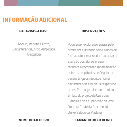
INFORMAÇÃO ADICIONAL
PALAVRAS-CHAVE
OBSERVAÇÕES
Ângulo, Inscrito, Centro,
Poderá ser explorado na aula, pelo
Circunferência, Arco, Amplitude,
professor e utilizado pelos alunos de
Geogebra
forma autónoma. Ajudará a captar a
atenção dos alunos e, assim,
facilitará a compreensão da relação
entre as amplitudes de ângulos ao
centro, ângulos inscritos numa
circunferência e os seus respetivos
arcos. Este objeto foi construído no
âmbito do projeto da Casa das
Ciências sob a supervisão da Prof.
Doutora Custódia Drumond da
Universidade da Madeira.
NOME DO FICHEIRO
TAMANHO DO FICHEIRO