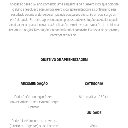
Aplicação para o 6º ano, contendo uma sequência de 40 exercícios, que convida
o aluno a resolver cada um dos exercícios apresentados e a confirmar o seu
resultado escrevendo-o no campo indicado para o efeito. Se errado, surge um
ecrã de ajuda. Se certo, apresenta uma proposta de resolução que o aluno pode
analisar e comparar com a sua.A aplicação permite ver a resolução do problema
teclando a opção “Resolução” com o botão direito do rato. Para sair do programa,
carregar tecla “Esc”.
OBJETIVO DE APRENDIZAGEM
RECOMENDAÇÃO
CATEGORIA
Poderá não conseguir fazer o
Matemática - 2º Ciclo
download deste recurso no Google
Chrome.
UNIDADE
Poderá fazê-lo noutros browsers
(Firefox ou Edge, p.e.) ou no Chrome,
Várias