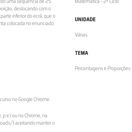
tendo uma sequência de 25
Matemática - 2º Ciclo
oporção, deslocando com o
arte inferior do ecrã, que o
UNIDADE
nta colocada no enunciado.
Várias
TEMA
Percentagens e Proporções
ecurso no Google Chrome.
, p.e.) ou no Chrome, na
loads/) aceitando manter o