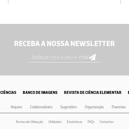
RECEBA A NOSSA NEWSLETTER
CIÊNCIAS
BANCO DE IMAGENS
REVISTA DE CIÊNCIA ELEMENTAR
Arquivo
Colaboradores
Sugestões
Organização
Parcerias
Termos de Utilização
Utilidades
Estatísticas
FAQs
Contactos