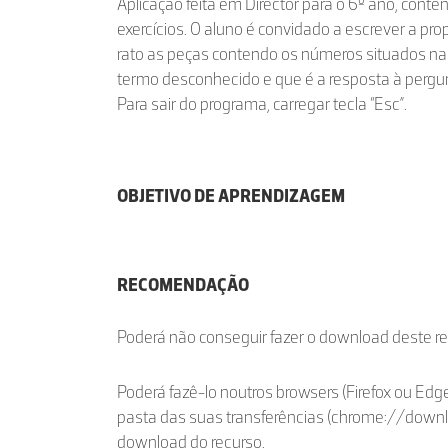
Aplicação feita em Director para o 6º ano, con
exercícios. O aluno é convidado a escrever a pr
rato as peças contendo os números situados na p
termo desconhecido e que é a resposta à pergu
Para sair do programa, carregar tecla “Esc”.
OBJETIVO DE APRENDIZAGEM
RECOMENDAÇÃO
Poderá não conseguir fazer o download deste r
Poderá fazê-lo noutros browsers (Firefox ou Edge
pasta das suas transferências (chrome://down
download do recurso.