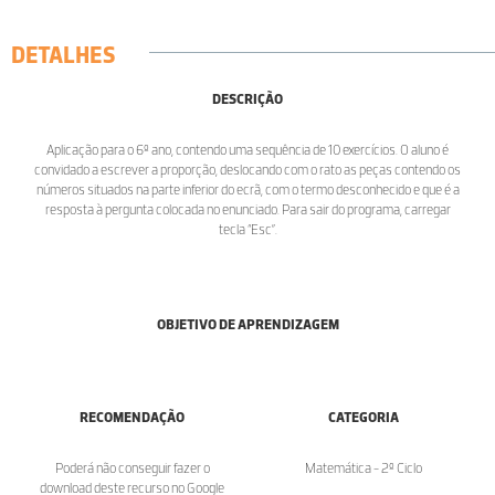
DETALHES
DESCRIÇÃO
Aplicação para o 6º ano, contendo uma sequência de 10 exercícios. O aluno é
convidado a escrever a proporção, deslocando com o rato as peças contendo os
números situados na parte inferior do ecrã, com o termo desconhecido e que é a
resposta à pergunta colocada no enunciado. Para sair do programa, carregar
tecla “Esc”.
OBJETIVO DE APRENDIZAGEM
RECOMENDAÇÃO
CATEGORIA
Poderá não conseguir fazer o
Matemática - 2º Ciclo
download deste recurso no Google