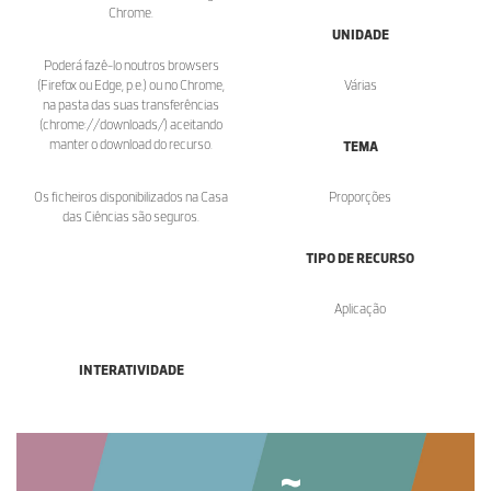
Chrome.
UNIDADE
Poderá fazê-lo noutros browsers
(Firefox ou Edge, p.e.) ou no Chrome,
Várias
na pasta das suas transferências
(chrome://downloads/) aceitando
manter o download do recurso.
TEMA
Os ficheiros disponibilizados na Casa
Proporções
das Ciências são seguros.
TIPO DE RECURSO
Aplicação
INTERATIVIDADE