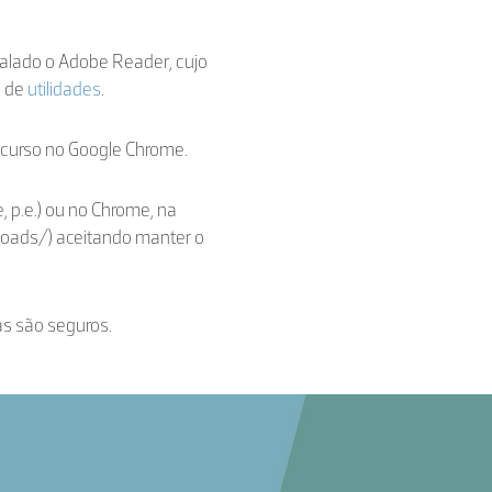
stalado o Adobe Reader, cujo
a de
utilidades
.
ecurso no Google Chrome.
, p.e.) ou no Chrome, na
loads/) aceitando manter o
as são seguros.