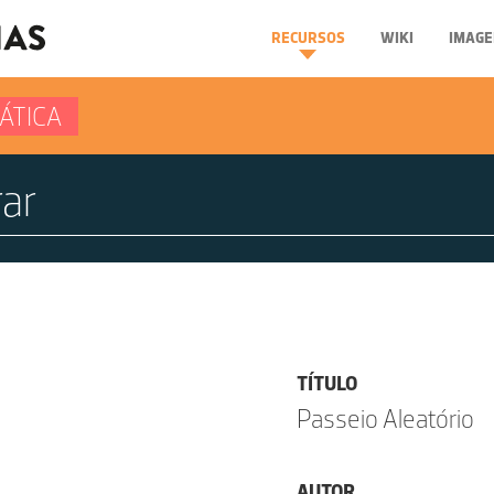
RECURSOS
WIKI
IMAGE
ÁTICA
TÍTULO
Passeio Aleatório
AUTOR