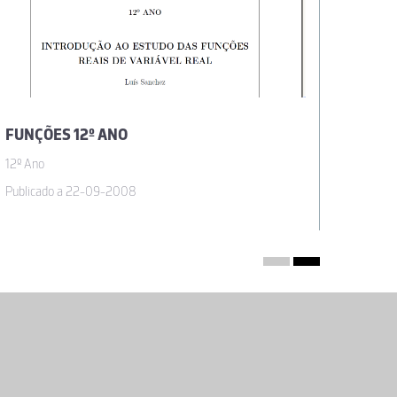
FUNÇÕES 12º ANO
REPRE
12º Ano
12º Ano
Publicado a 22-09-2008
Publica