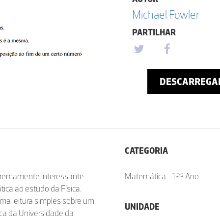
Michael Fowler
PARTILHAR
DESCARREGA
CATEGORIA
tremamente interessante
Matemática - 12º Ano
ica ao estudo da Física.
ma leitura simples sobre um
UNIDADE
ica da Universidade da