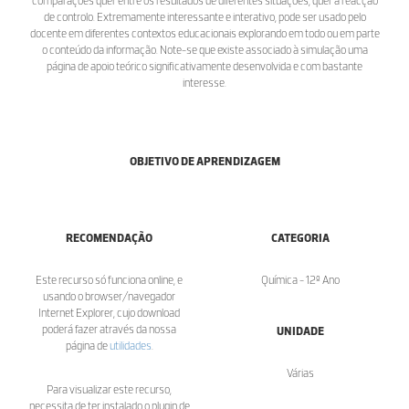
comparações quer entre os resultados de diferentes situações, quer a reacção
de controlo. Extremamente interessante e interativo, pode ser usado pelo
docente em diferentes contextos educacionais explorando em todo ou em parte
o conteúdo da informação. Note-se que existe associado à simulação uma
página de apoio teórico significativamente desenvolvida e com bastante
interesse.
OBJETIVO DE APRENDIZAGEM
RECOMENDAÇÃO
CATEGORIA
Este recurso só funciona online, e
Química - 12º Ano
usando o browser/navegador
Internet Explorer, cujo download
poderá fazer através da nossa
UNIDADE
página de
utilidades
.
Várias
Para visualizar este recurso,
necessita de ter instalado o plugin de