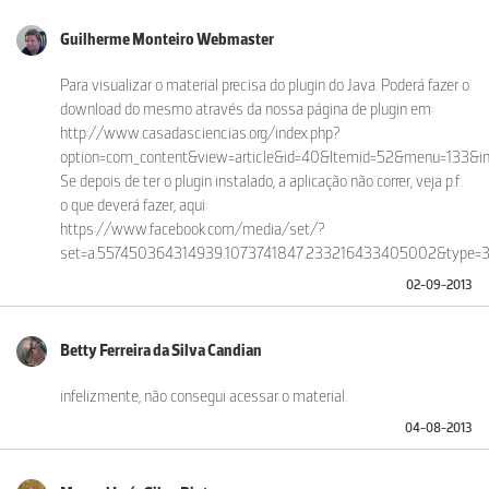
Guilherme Monteiro Webmaster
Para visualizar o material precisa do plugin do Java. Poderá fazer o
download do mesmo através da nossa página de plugin em:
http://www.casadasciencias.org/index.php?
option=com_content&view=article&id=40&Itemid=52&menu=133&in
Se depois de ter o plugin instalado, a aplicação não correr, veja p.f.
o que deverá fazer, aqui:
https://www.facebook.com/media/set/?
set=a.557450364314939.1073741847.233216433405002&type=
02-09-2013
Betty Ferreira da Silva Candian
infelizmente, não consegui acessar o material.
04-08-2013