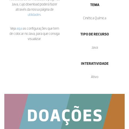
Java, cujo download poderá fazer
TEMA
através da nossa página de
utilidades
.
Cinética Química
Veja
aqui
as configurações que tem
de colocar no Java, para que consiga
TIPO DE RECURSO
visualizar.
Java
INTERATIVIDADE
Ativo