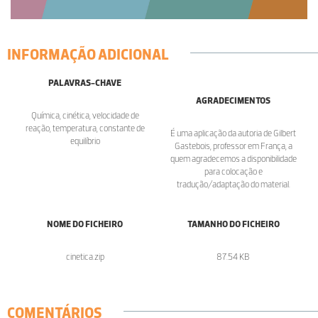
INFORMAÇÃO ADICIONAL
PALAVRAS-CHAVE
AGRADECIMENTOS
Química, cinética, velocidade de
reação, temperatura, constante de
É uma aplicação da autoria de Gilbert
equilíbrio
Gastebois, professor em França, a
quem agradecemos a disponibilidade
para colocação e
tradução/adaptação do material.
NOME DO FICHEIRO
TAMANHO DO FICHEIRO
cinetica.zip
87.54 KB
COMENTÁRIOS