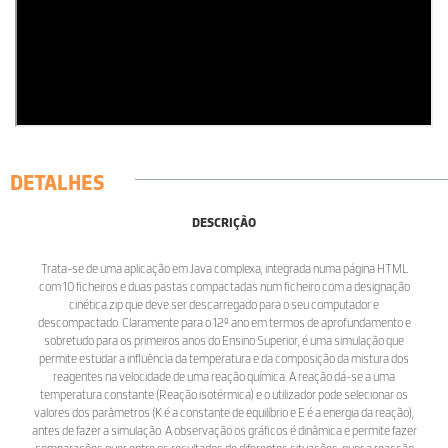
DETALHES
DESCRIÇÃO
Trata-se de uma aplicação em Java complexa, integrada numa página HTML
com 10 ficheiros e duas pastas compactadas num ficheiro com a designação
cinética.zip que deve ser descarregado para o seu computador e
descompactado. Claramente para o 12º ano em termos de aprofundamento e
sobretudo para os primeiros anos do Ensino Superior, é uma simulação que
permite estudar a influência da temperatura e da composição da mistura dos
reagentes na velocidade de uma reação química. A reação dá-se a uma
temperatura constante (Reação isotérmica) e o utilizador pode selecionar os
valores dos parâmetros (K é a constante de equilíbrio e E é a energia da reação),
antes de fazer a simulação. A observação os gráficos é dinâmica e permite fazer