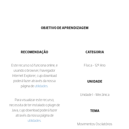
OBJETIVO DE APRENDIZAGEM
RECOMENDAÇÃO
CATEGORIA
Este recurso só funciona online, e
Física - 12º Ano
usando o browser/navegador
Internet Explorer, cujo download
poderá fazer através da nossa
UNIDADE
página de
utilidades
.
Unidade I - Mecânica
Para visualizar este recurso,
necessita de ter instalado o plugin de
Java, cujo download poderá fazer
TEMA
através da nossa página de
utilidades
.
Movimentos Oscilatórios