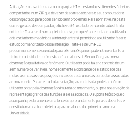
Aplicação em Java integrada numa página HTML estando os diferentes ficheiros
compactados num ZIP que deve ser descarregado para o seu computador e
descompactado para poder ser lido sem problemas. Para abrir ative, na pasta
que se gera ao descompactar, o ficheiro 34_osciladores-combinados.htm lá
existente. Trata-se de um applet interativo, em que é apresentado ao utilizador
dois osciladores mecânicos a interagir entre si, permitindo ao utilizador fazer o
estudo pormenorizado dessa interação. Trata-se de um RED
predominantemente orientado para o Ensino Superior, podendo no entanto a
título de curiosidade ser “mostrado” aos alunos do Secundário, para mera
observação qualitativa do fenómeno. O utilizador pode fazer o controlo de um
sem número de variáveis, nomeadamente a constante de elasticidade das
molas, as massas e as posições iniciais de cada uma das partículas associadas
ao movimento. Para o estudo da oscilação parametrizada, pode também o
utilizador optar pela observação simulada do movimento, ou pela observação da
representação gráfica das funções a ele associadas. O suporte teórico que o
acompanha, é claramente uma fonte de aprofundamento para os docentes e
constitui uma boa base de leitura para os alunos dos primeiros anos na
Universidade.