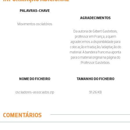
PALAVRAS-CHAVE
AGRADECIMENTOS
Movimentos oscilatórios
Da autoria de Gilbert Gastebois,
professor em França, a quem
agradecemos a disponibilidade para
colocação e tradução/adaptação do
material. A bandeira francesa aponta
para o material original na página do
Professor Gastebois.
NOME DO FICHEIRO
TAMANHO DO FICHEIRO
osciladores-associados.zip
91.26 KB
COMENTÁRIOS