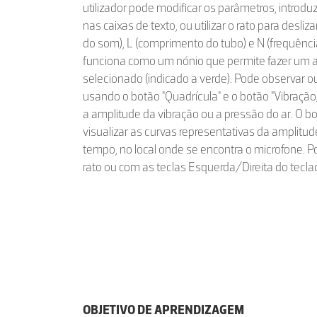
utilizador pode modificar os parâmetros, introdu
nas caixas de texto, ou utilizar o rato para desliz
do som), L (comprimento do tubo) e N (frequênci
funciona como um nónio que permite fazer um a
selecionado (indicado a verde). Pode observar ou
usando o botão "Quadrícula" e o botão "Vibraçã
a amplitude da vibração ou a pressão do ar. O botã
visualizar as curvas representativas da amplitu
tempo, no local onde se encontra o microfone. P
rato ou com as teclas Esquerda/Direita do tecla
OBJETIVO DE APRENDIZAGEM