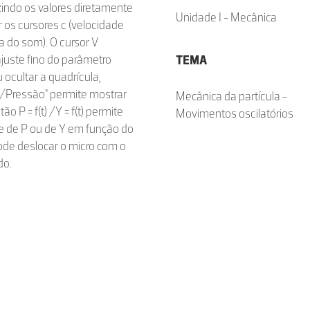
zindo os valores diretamente
Unidade I - Mecânica
ar os cursores c (velocidade
a do som). O cursor V
juste fino do parâmetro
TEMA
 ocultar a quadrícula,
o/Pressão" permite mostrar
Mecânica da partícula -
o P = f(t) /Y = f(t) permite
Movimentos oscilatórios
de de P ou de Y em função do
ode deslocar o micro com o
do.