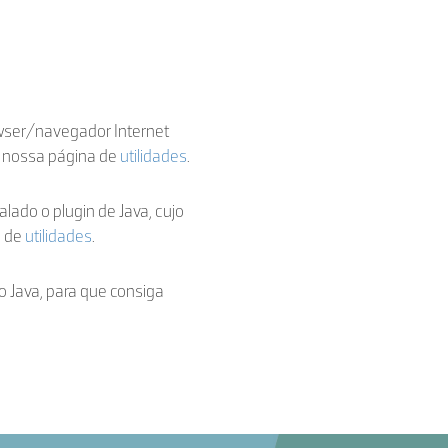
owser/navegador Internet
a nossa página de
utilidades
.
talado o plugin de Java, cujo
a de
utilidades
.
o Java, para que consiga