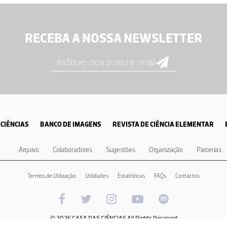
RECEBA A NOSSA NEWSLETTER
CIÊNCIAS
BANCO DE IMAGENS
REVISTA DE CIÊNCIA ELEMENTAR
Arquivo
Colaboradores
Sugestões
Organização
Parcerias
Termos de Utilização
Utilidades
Estatísticas
FAQs
Contactos
© 2026 CASA DAS CIÊNCIAS All Rights Reserved