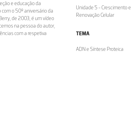
rceção e educação da
Unidade 5 - Crescimento e
o com o 50º aniversário da
Renovação Celular
Berry, de 2003, é um vídeo
decemos na pessoa do autor,
iências com a respetiva
TEMA
ADN e Síntese Proteica