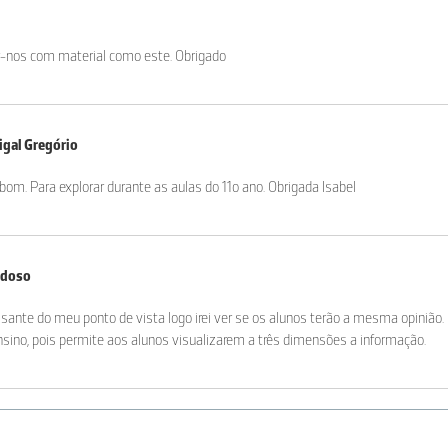
-nos com material como este. Obrigado
igal Gregório
bom. Para explorar durante as aulas do 11o ano. Obrigada Isabel
ardoso
ssante do meu ponto de vista logo irei ver se os alunos terão a mesma opinião
nsino, pois permite aos alunos visualizarem a três dimensões a informação.