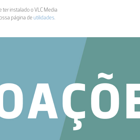
de ter instalado o VLC Media
nossa página de
utilidades
.