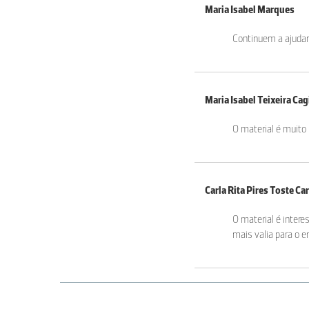
Maria Isabel Marques
Continuem a ajudar
Maria Isabel Teixeira Cag
O material é muito 
Carla Rita Pires Toste C
O material é intere
mais valia para o e