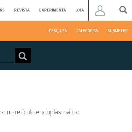
NS
REVISTA
EXPERIMENTA
LOJA
PESQUISA
CATEGORIAS
SUBMETER
co no retículo endoplasmático