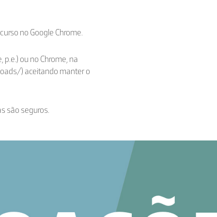
ecurso no Google Chrome.
, p.e.) ou no Chrome, na
loads/) aceitando manter o
as são seguros.