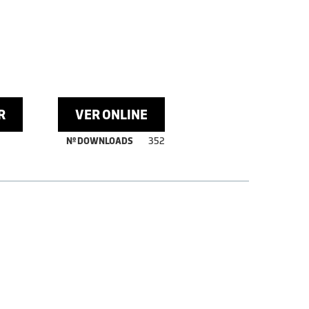
R
VER ONLINE
Nº DOWNLOADS
352