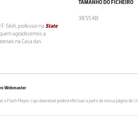
TAMANHO DO FICHEIRO
38.55 KB
. Slish, professor na
State
a quem agradecemos a
ateriais na Casa das
iro Webmaster
ar o Flash Player, cujo download poderá efectuar a partir da nossa página de
Ut