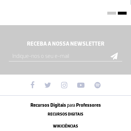
Guilherme Monteiro Webmaster
Comentário de
Ciências Forenses e Criminais
, via Youtube:
Excelente trabalho!
RECEBA A NOSSA NEWSLETTER
21-01-2013
Guilherme Monteiro Webmaster
Comentário de
monica de alencar affonso
via Youtube: Muito bom!
12-12-2012
Recursos Digitais
para
Professores
RECURSOS DIGITAIS
WIKICIÊNCIAS