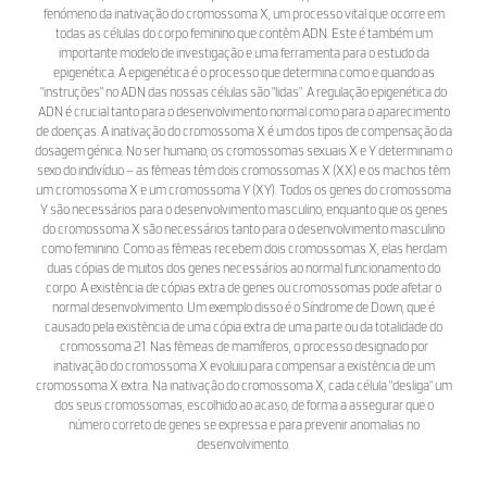
fenómeno da inativação do cromossoma X, um processo vital que ocorre em
todas as células do corpo feminino que contêm ADN. Este é também um
importante modelo de investigação e uma ferramenta para o estudo da
epigenética. A epigenética é o processo que determina como e quando as
"instruções" no ADN das nossas células são "lidas". A regulação epigenética do
ADN é crucial tanto para o desenvolvimento normal como para o aparecimento
de doenças. A inativação do cromossoma X é um dos tipos de compensação da
dosagem génica. No ser humano, os cromossomas sexuais X e Y determinam o
sexo do indivíduo – as fêmeas têm dois cromossomas X (XX) e os machos têm
um cromossoma X e um cromossoma Y (XY). Todos os genes do cromossoma
Y são necessários para o desenvolvimento masculino, enquanto que os genes
do cromossoma X são necessários tanto para o desenvolvimento masculino
como feminino. Como as fêmeas recebem dois cromossomas X, elas herdam
duas cópias de muitos dos genes necessários ao normal funcionamento do
corpo. A existência de cópias extra de genes ou cromossomas pode afetar o
normal desenvolvimento. Um exemplo disso é o Síndrome de Down, que é
causado pela existência de uma cópia extra de uma parte ou da totalidade do
cromossoma 21. Nas fêmeas de mamíferos, o processo designado por
inativação do cromossoma X evoluiu para compensar a existência de um
cromossoma X extra. Na inativação do cromossoma X, cada célula "desliga" um
dos seus cromossomas, escolhido ao acaso, de forma a assegurar que o
número correto de genes se expressa e para prevenir anomalias no
desenvolvimento.