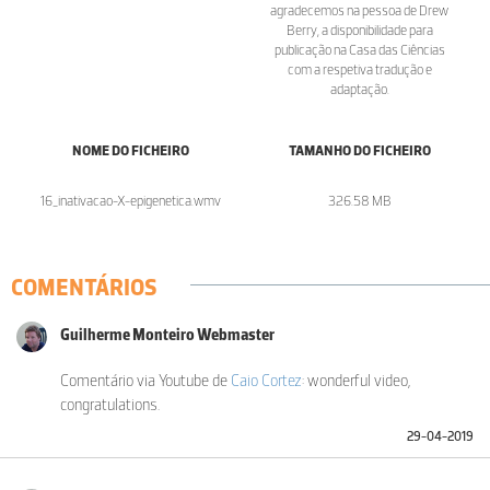
agradecemos na pessoa de Drew
Berry, a disponibilidade para
publicação na Casa das Ciências
com a respetiva tradução e
adaptação.
NOME DO FICHEIRO
TAMANHO DO FICHEIRO
16_inativacao-X-epigenetica.wmv
326.58 MB
COMENTÁRIOS
Guilherme Monteiro Webmaster
Comentário via Youtube de
Caio Cortez
: wonderful video,
congratulations .
29-04-2019