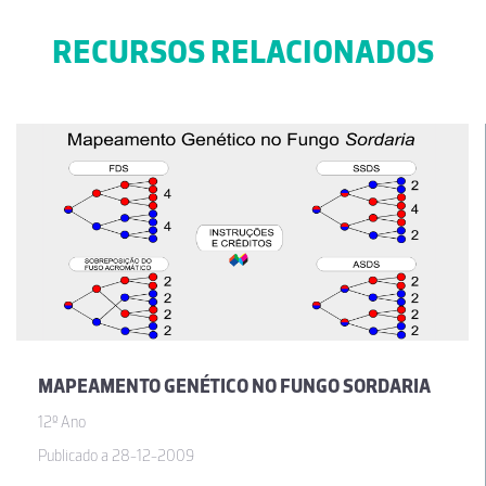
parabéns!
RECURSOS RELACIONADOS
04-09-2017
Ana Maria Capelo
Excelente
11-03-2017
Guilherme Monteiro Webmaster
Comentário de
Douglas de Freitas
via Youtube: que perfeição.
04-07-2016
MAPEAMENTO GENÉTICO NO FUNGO SORDARIA
Guilherme Monteiro Webmaster
12º Ano
Comentário via Youtube de
Tania Javorski
: Sensacional.
Publicado a 28-12-2009
23-06-2016