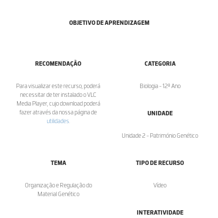
OBJETIVO DE APRENDIZAGEM
RECOMENDAÇÃO
CATEGORIA
Para visualizar este recurso, poderá
Biologia - 12º Ano
necessitar de ter instalado o VLC
Media Player, cujo download poderá
fazer através da nossa página de
UNIDADE
utilidades
.
Unidade 2 - Património Genético
TEMA
TIPO DE RECURSO
Organização e Regulação do
Vídeo
Material Genético
INTERATIVIDADE