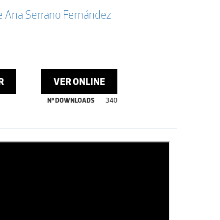
 e Ana Serrano Fernández
R
VER ONLINE
Nº DOWNLOADS
340