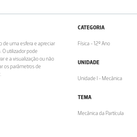
CATEGORIA
o de uma esfera e apreciar
Física - 12º Ano
. O utilizador pode
ar e a visualização ou não
UNIDADE
rar os parâmetros de
.
Unidade I - Mecânica
TEMA
Mecânica da Partícula