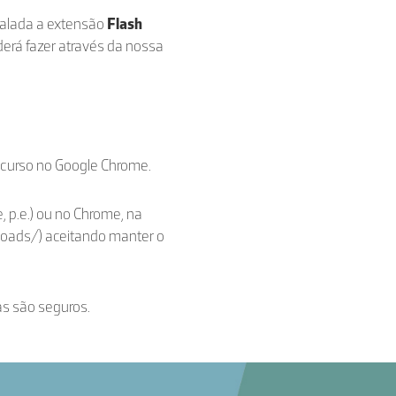
stalada a extensão
Flash
derá fazer através da nossa
ecurso no Google Chrome.
, p.e.) ou no Chrome, na
loads/) aceitando manter o
as são seguros.