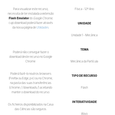
Para visualizar este recurso,
Física - 12º Ano
necessita de ter instalada a extensão
Flash Emulator
do
Google Chrome
,
cujo download poderá fazer através
UNIDADE
da nossa página de
Utilidades
.
Unidade 1 - Mecânica
TEMA
Poderá não conseguir fazer o
download deste recurso no Google
Chrome.
Mecânica da Partícula
Poderá fazê-lo noutros browsers
TIPO DE RECURSO
(Firefox ou Edge, p.e.) ou no Chrome,
na pasta das suas transferências
(chrome://downloads/) aceitando
Flash
manter o download do recurso.
INTERATIVIDADE
Os ficheiros disponibilizados na Casa
das Ciências são seguros.
Ativo