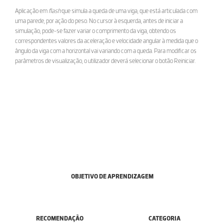
Aplicação em
flash
que simula a queda de uma viga, que está articulada com
uma parede, por ação do peso. No cursor à esquerda, antes de iniciar a
simulação, pode-se fazer variar o comprimento da viga, obtendo os
correspondentes valores da aceleração e velocidade angular à medida que o
ângulo da viga com a horizontal vai variando com a queda. Para modificar os
parâmetros de visualização, o utilizador deverá selecionar o botão Reiniciar.
OBJETIVO DE APRENDIZAGEM
RECOMENDAÇÃO
CATEGORIA