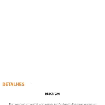
DETALHES
DESCRIÇÃO
Documento com possibilidade de pesquisa. Capítulo III - Números Inteiros e o