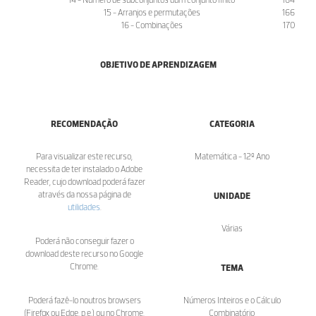
15 - Arranjos e permutações
166
16 - Combinações
170
OBJETIVO DE APRENDIZAGEM
RECOMENDAÇÃO
CATEGORIA
Para visualizar este recurso,
Matemática - 12º Ano
necessita de ter instalado o Adobe
Reader, cujo download poderá fazer
através da nossa página de
UNIDADE
utilidades
.
Várias
Poderá não conseguir fazer o
download deste recurso no Google
Chrome.
TEMA
Poderá fazê-lo noutros browsers
Números Inteiros e o Cálculo
(Firefox ou Edge, p.e.) ou no Chrome,
Combinatório