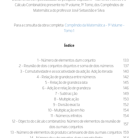
Cálculo Combinatório presente no 1º volume, 1º Tomo, dos Compêndios de
Matemática do professor José Sebastião e Silva.
Para a consulta da obra completa:
Compêndio da Matemática - 1º Volume -
Tomo 1
Índice
1 - Número de elementos dum conjunto
133
2 - Reunião de dois conjuntos disjuntos e soma de dois números
137
3 - Comutatividade e associatividade da adição. Adição iterada
140
4 - Relação de grandeza entre números
142
5 - Relação de grandeza lata
145
6 - Adição e relação de grandeza
146
7 - Subtracção
149
8 - Multiplicação
150
9 - Divisão exacta
152
10 - Multiplicação em No
154
11 - Números infinitos
154
12 - Objecto do cálculo combinatório. Número de elementos da reunião de
157
dois ou mais conjuntos
13 - Número de elementos do produto cartesiano de dois ou mais conjuntos
159
14 - Número de subconjuntos dum conjunto finito
164