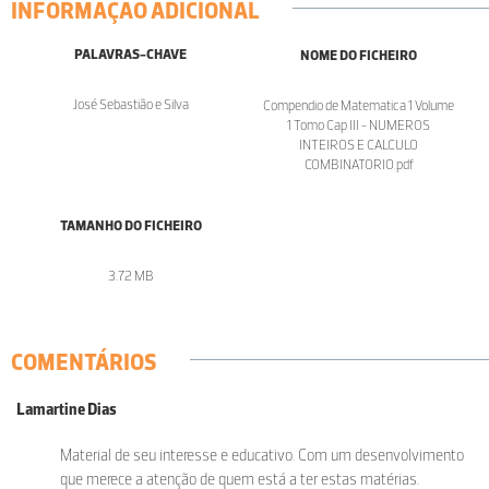
INFORMAÇÃO ADICIONAL
PALAVRAS-CHAVE
NOME DO FICHEIRO
José Sebastião e Silva
Compendio de Matematica 1 Volume
1 Tomo Cap III - NUMEROS
INTEIROS E CALCULO
COMBINATORIO.pdf
TAMANHO DO FICHEIRO
3.72 MB
COMENTÁRIOS
Lamartine Dias
Material de seu interesse e educativo. Com um desenvolvimento
que merece a atenção de quem está a ter estas matérias.