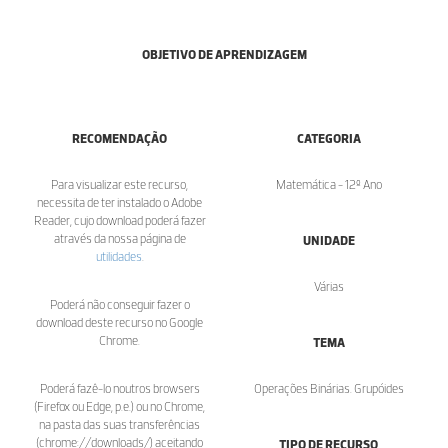
OBJETIVO DE APRENDIZAGEM
RECOMENDAÇÃO
CATEGORIA
Para visualizar este recurso,
Matemática - 12º Ano
necessita de ter instalado o Adobe
Reader, cujo download poderá fazer
através da nossa página de
UNIDADE
utilidades
.
Várias
Poderá não conseguir fazer o
download deste recurso no Google
Chrome.
TEMA
Poderá fazê-lo noutros browsers
Operações Binárias. Grupóides
(Firefox ou Edge, p.e.) ou no Chrome,
na pasta das suas transferências
(chrome://downloads/) aceitando
TIPO DE RECURSO