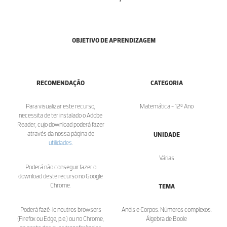
OBJETIVO DE APRENDIZAGEM
RECOMENDAÇÃO
CATEGORIA
Para visualizar este recurso,
Matemática - 12º Ano
necessita de ter instalado o Adobe
Reader, cujo download poderá fazer
através da nossa página de
UNIDADE
utilidades
.
Várias
Poderá não conseguir fazer o
download deste recurso no Google
Chrome.
TEMA
Poderá fazê-lo noutros browsers
Anéis e Corpos. Números complexos.
(Firefox ou Edge, p.e.) ou no Chrome,
Álgebra de Boole