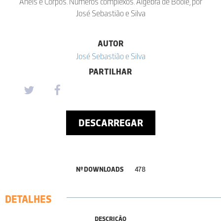
Anéis e Corpos. Números complexos. Álgebra de Boole, por
José Sebastião e Silva
AUTOR
José Sebastião e Silva
PARTILHAR
DESCARREGAR
Nº DOWNLOADS
478
DETALHES
DESCRIÇÃO