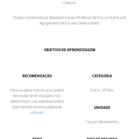
crianças.
Projeto coordenado por Alexandre Gomes (Professor de Física e Química do
Agrupamento de Escolas Oliveira Júnior).
OBJETIVO DE APRENDIZAGEM
RECOMENDAÇÃO
CATEGORIA
Para visualizar este recurso, poderá
Física - 12º Ano
necessitar de ter instalado o VLC
Media Player, cujo download poderá
fazer através da nossa página de
UNIDADE
utilidades
.
Forças e Movimentos