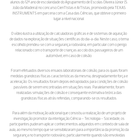
alunos do 12º ano de escolaridade do Agrupamento de Escolas Oliveira Júnior (S.
João da Madeira) no concurso CienTIstas e ArTIstas, promovido pela TEXAS
INSTRUMENTS em parceria com a Casa das Ciências, que obteve o primeiro
lugar a nível nacional.
O vídeo ilustra a utilização de calculadoras gráficas e de sistemas de aquisição
de dados na exploração de situações científicas do dia-a-dia. Neste caso, o tema
escolhido prendeu-se com a segurança rodoviária, em particular com o perigo
relacionado com o transporte de crianças ao colo dos passageiros de um
automóvel, em caso de colisão.
Foram efetuados diversos ensaios laboratoriais de colisão, para os quais foram
medidas grandezas físicas características da mesma, designadamente força e
aceleração. Os resultados foram depois extrapolados para condições de colisão
passíveis de serem encontradas em situações reais. Paralelamente, foram
realizadas simulações de colisão e consequente estimativa teórica das
grandezas físicas atrás referidas, comparando-se os resultados.
Para além da motivação adicional que consistiu a realização de um projeto de
investigação promotor da interligação Ciência – Tecnologia – Sociedade, os
participantes puderam aplicar conhecimentos adquiridos em contexto de sala de
aula, ao mesmo tempo que se sensibilizaram para a importância da promoção da
segurança no transporte rodoviário, particularmente quando são envolvidas