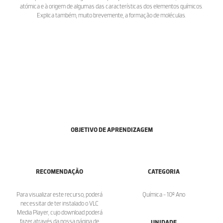
atómica e à origem de algumas das características dos elementos químicos.
Explica também, muito brevemente, a formação de moléculas.
OBJETIVO DE APRENDIZAGEM
RECOMENDAÇÃO
CATEGORIA
Para visualizar este recurso, poderá
Química - 10º Ano
necessitar de ter instalado o VLC
Media Player, cujo download poderá
fazer através da nossa página de
UNIDADE