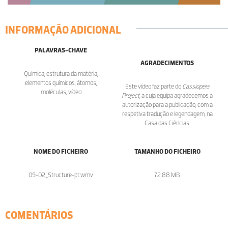
INFORMAÇÃO ADICIONAL
PALAVRAS-CHAVE
AGRADECIMENTOS
Química, estrutura da matéria,
elementos químicos, átomos,
Este vídeo faz parte do
Cassiopeia
moléculas, vídeo
Project
, a cuja equipa agradecemos a
autorização para a publicação, com a
respetiva tradução e legendagem, na
Casa das Ciências.
NOME DO FICHEIRO
TAMANHO DO FICHEIRO
09-02_Structure-pt.wmv
72.88 MB
COMENTÁRIOS