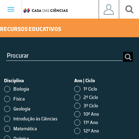
Toggle
navigation
RECURSOS EDUCATIVOS
Disciplina
Ano
|
Ciclo
Biologia
1º Ciclo
2º Ciclo
Física
3º Ciclo
Geologia
10º Ano
Introdução às Ciências
11º Ano
Matemática
12º Ano
Química