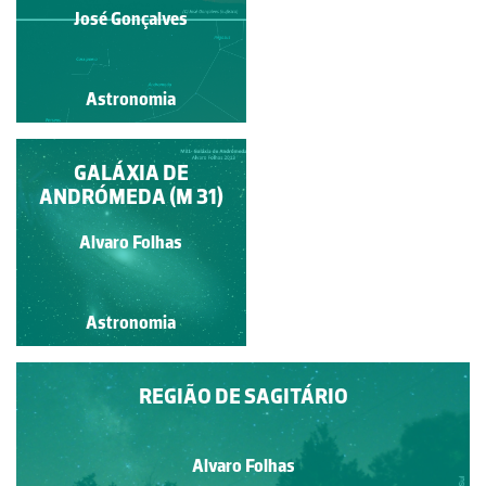
Guilherme Monteiro
José Gonçalves
Astronomia
Astronomia
MOSAICO LUNAR
GALÁXIA DE
ANDRÓMEDA (M 31)
Alvaro Folhas
Alvaro Folhas
Astronomia
Astronomia
REGIÃO DE SAGITÁRIO
Alvaro Folhas