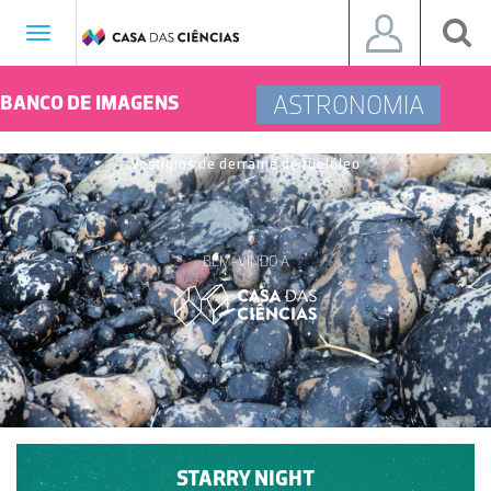
Toggle
navigation
ASTRONOMIA
BANCO DE IMAGENS
Vestígios de derrame de fuelóleo
BEM-VINDO À
STARRY NIGHT