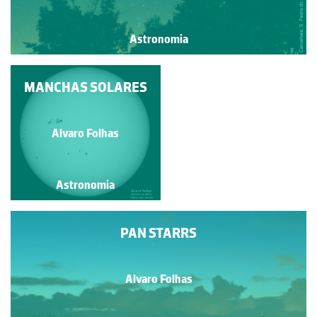
Astronomia
CÉU DE DEZEMBRO
MANCHAS SOLARES
Alvaro Folhas
Alvaro Folhas
Astronomia
Astronomia
PAN STARRS
Alvaro Folhas