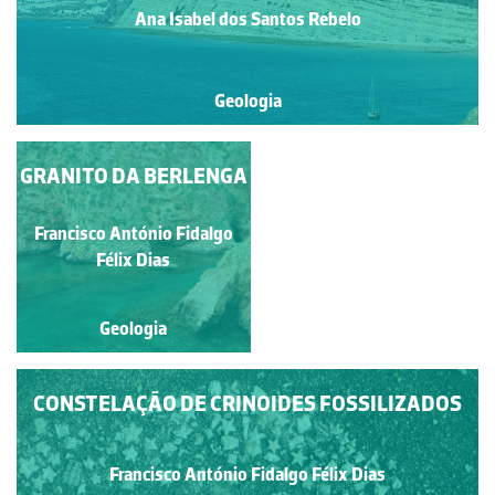
Ana Isabel dos Santos Rebelo
Geologia
GRANITO DA BERLENGA
BRAQUIÓPODE
FOSSILIZADO
Francisco António Fidalgo
Francisco António Fidalgo
Félix Dias
Félix Dias
Geologia
Geologia
CONSTELAÇÃO DE CRINOIDES FOSSILIZADOS
Francisco António Fidalgo Félix Dias