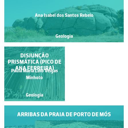
Ana Isabel dos Santos Rebelo
Geologia
PENEDO FURADO
DISJUNÇÃO
PRISMÁTICA (PICO DE
ANA FERREIRA)
Francisco António Fidalgo
Paula Maria Lino Veigas
Félix Dias
Minhoto
Geologia
Geologia
ARRIBAS DA PRAIA DE PORTO DE MÓS