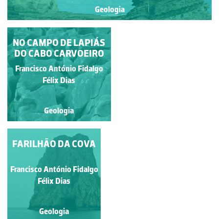
Geologia
NO CAMPO DE LAPIÁS
AMONITE DO
DO CABO CARVOEIRO
TOARCIANO
Francisco António Fidalgo
Francisco António Fidalgo
Félix Dias
Félix Dias
Geologia
Geologia
FARILHÃO DA COVA
Francisco António Fidalgo
Félix Dias
Geologia