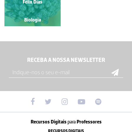
Félix Dias
Souza
Biologia
Biologia
RECEBA A NOSSA NEWSLETTER
Recursos Digitais
para
Professores
RECURSOS DIGITAIS