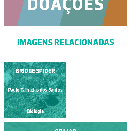
IMAGENS RELACIONADAS
ÁGUIA-CAÇADEIRA
BRIDGE SPIDER
Paulo Talhadas dos Santos
Paulo Talhadas dos Santos
Biologia
Biologia