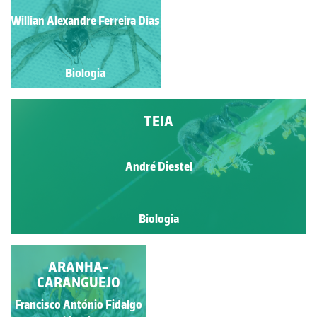
Willian Alexandre Ferreira Dias
Cândido Pereira
Biologia
Biologia
TEIA
André Diestel
Biologia
ARGIOPE ARGENTATA
ARANHA-
CARANGUEJO
Natália Lavínia Andrello de
Francisco António Fidalgo