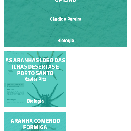
OPILIÃO
Cândido Pereira
Biologia
ARANHA-SALTADORA
AS ARANHAS LOBO DAS
ILHAS DESERTAS E
PORTO SANTO
Natacha Martinho
Xavier Pita
Biologia
Biologia
ARANHA COMENDO
ARANHA-LOBO
FORMIGA