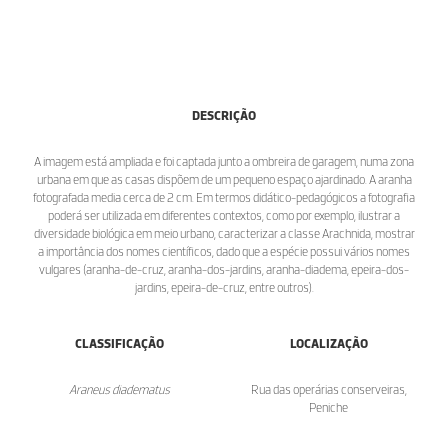
DESCRIÇÃO
A imagem está ampliada e foi captada junto a ombreira de garagem, numa zona
urbana em que as casas dispõem de um pequeno espaço ajardinado. A aranha
fotografada media cerca de 2 cm. Em termos didático-pedagógicos a fotografia
poderá ser utilizada em diferentes contextos, como por exemplo, ilustrar a
diversidade biológica em meio urbano, caracterizar a classe Arachnida, mostrar
a importância dos nomes científicos, dado que a espécie possui vários nomes
vulgares (aranha-de-cruz, aranha-dos-jardins, aranha-diadema, epeira-dos-
jardins, epeira-de-cruz, entre outros).
CLASSIFICAÇÃO
LOCALIZAÇÃO
Araneus diadematus
Rua das operárias conserveiras,
Peniche