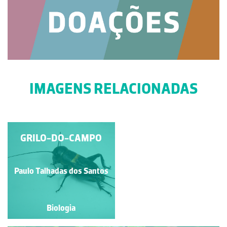
IMAGENS RELACIONADAS
GREEN-UNDERSIDE
GRILO-DO-CAMPO
BLUE
Paulo Talhadas dos Santos
Paulo Talhadas dos Santos
Biologia
Biologia