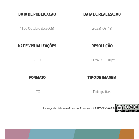
DATA DE PUBLICAÇÃO
DATA DE REALIZAÇÃO
11 de Outubro de 2023
2023-06-18
Nº DE VISUALIZAÇÕES
RESOLUÇÃO
2138
1417px X 1388px
FORMATO
TIPO DE IMAGEM
.JPG
Fotografias
Licença de utilização Creative Commons CC BY-NC-SA 4.0