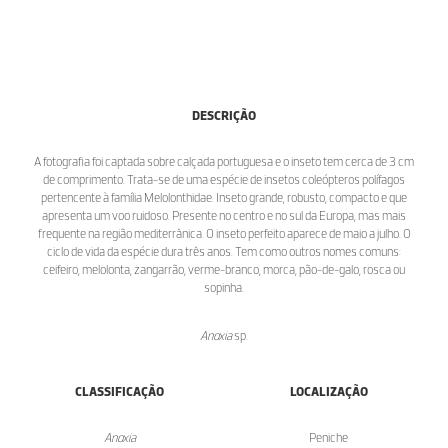
DESCRIÇÃO
A fotografia foi captada sobre calçada portuguesa e o inseto tem cerca de 3 cm
de comprimento. Trata-se de uma espécie de insetos coleópteros polífagos
pertencente à família Melolonthidae. Inseto grande, robusto, compacto e que
apresenta um voo ruidoso. Presente no centro e no sul da Europa, mas mais
frequente na região mediterrânica. O inseto perfeito aparece de maio a julho. O
ciclo de vida da espécie dura três anos. Tem como outros nomes comuns:
ceifeiro, melolonta, zangarrão, verme-branco, morca, pão-de-galo, rosca ou
sopinha.
Anoxia
sp.
CLASSIFICAÇÃO
LOCALIZAÇÃO
Anoxia
Peniche