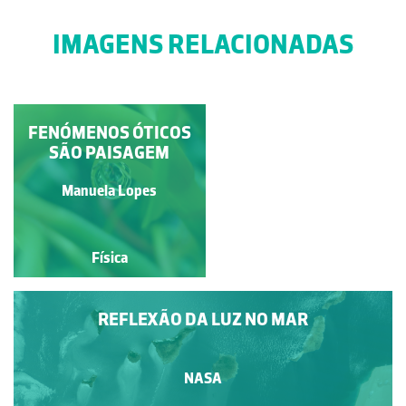
IMAGENS RELACIONADAS
FENÓMENOS ÓTICOS
REFLEXÃO E
REFRAÇÃO DA LUZ
SÃO PAISAGEM
Alvaro Folhas
Manuela Lopes
Física
Física
REFLEXÃO DA LUZ NO MAR
NASA