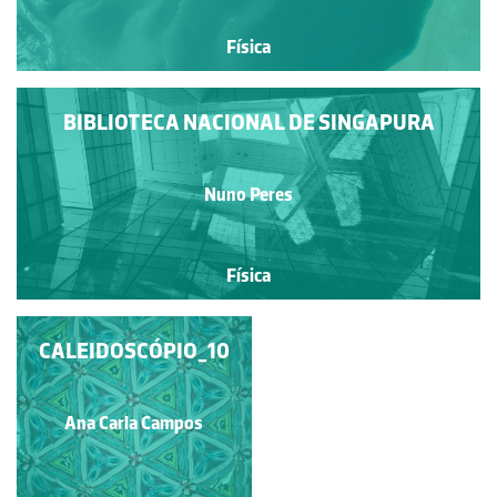
Física
BIBLIOTECA NACIONAL DE SINGAPURA
Nuno Peres
Física
CALEIDOSCÓPIO_11
CALEIDOSCÓPIO_10
Ana Carla Campos
Ana Carla Campos