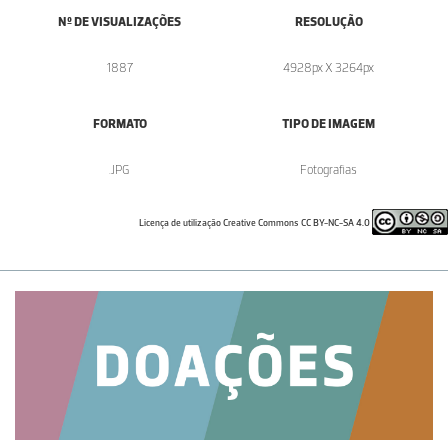
Nº DE VISUALIZAÇÕES
RESOLUÇÃO
1887
4928px X 3264px
FORMATO
TIPO DE IMAGEM
.JPG
Fotografias
Licença de utilização Creative Commons CC BY-NC-SA 4.0