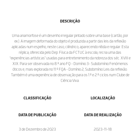
DESCRIÇÃO
Uma anamorfose é um desenho irregular pintado sobre uma base (cartão, por
ex.). A imagem deformada do objeto é produzida a partir das leis da reflexão
aplicadas num espelho, neste caso, cilíndrico, aparecendo nítida e regular. Esta
réplica, oferecida pelo Dep. Física da FCTUC à escola, recria uma das
"experiências artísticas" usadas para entretenimento da nobreza dos séc. XVIII e
XIX. Para ser observada no 8.º ano FQ - Domínio 3- Subdomínio Fenómenos
óticos e, mais explorada no 11.º FQA - Domínio 2, Subdomínio Leis da reflexão.
Também é uma experiência de observação para os 1.º e 2.º ciclos num Clube de
Ciência Viva.
CLASSIFICAÇÃO
LOCALIZAÇÃO
DATA DE PUBLICAÇÃO
DATA DE REALIZAÇÃO
3 de Dezembro de 2023
2023-11-18