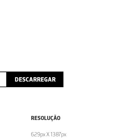
DESCARREGAR
RESOLUÇÃO
629px X 1387px