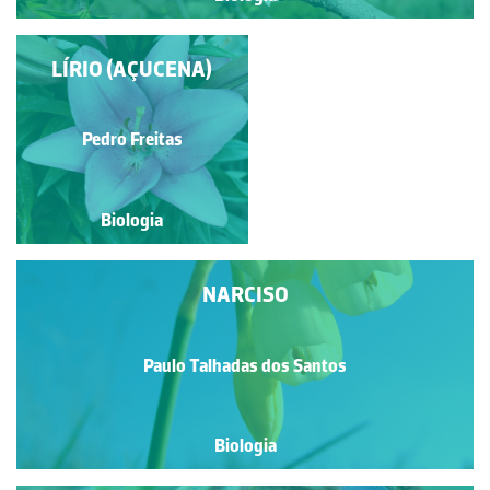
LÍRIO (AÇUCENA)
NARCISO
Paulo Talhadas dos Santos
Pedro Freitas
Biologia
Biologia
NARCISO
Paulo Talhadas dos Santos
Biologia