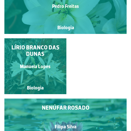
Pedro Freitas
Biologia
LÍRIO BRANCO DAS
LÍRIO
DUNAS
Pedro Freitas
Manuela Lopes
Biologia
Biologia
NENÚFAR ROSADO
Filipa Silva