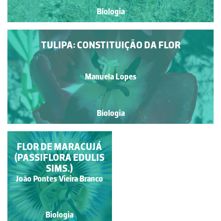
Biologia
TULIPA: CONSTITUIÇÃO DA FLOR
Manuela Lopes
Biologia
FLOR DE MARACUJÁ
FLOR DE AZÁLEA
(PASSIFLORA EDULIS
SIMS.)
João Pontes Vieira Branco
Manuela Lopes
Biologia
Biologia