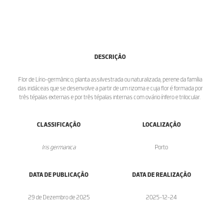
DESCRIÇÃO
Flor de Lírio-germânico, planta assilvestrada ou naturalizada, perene da família
das iridáceas que se desenvolve a partir de um rizoma e cuja flor é formada por
três tépalas externas e por três tépalas internas com ovário ínfero e trilocular.
CLASSIFICAÇÃO
LOCALIZAÇÃO
Iris germanica
Porto
DATA DE PUBLICAÇÃO
DATA DE REALIZAÇÃO
29 de Dezembro de 2025
2025-12-24