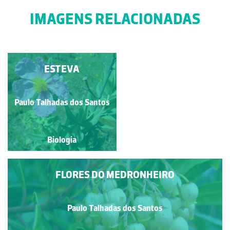
IMAGENS RELACIONADAS
FLOR DO
ESTEVA
A&CCEDIL;AFRÃO-
BRAVO
Paulo Talhadas dos Santos
Paulo Talhadas dos Santos
Biologia
Biologia
FLORES DO MEDRONHEIRO
Paulo Talhadas dos Santos