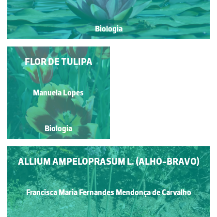
Biologia
PÊLOS ESTAMINAIS
FLOR DE TULIPA
Rubim Manuel Almeida da
Manuela Lopes
Silva
Biologia
Biologia
ALLIUM AMPELOPRASUM L. (ALHO-BRAVO)
Francisca Maria Fernandes Mendonça de Carvalho