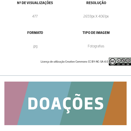
Nº DE VISUALIZAÇÕES
RESOLUÇÃO
477
2659px X 4061px
FORMATO
TIPO DE IMAGEM
.jpg
Fotografias
Licença de utilização Creative Commons CC BY-NC-SA 4.0